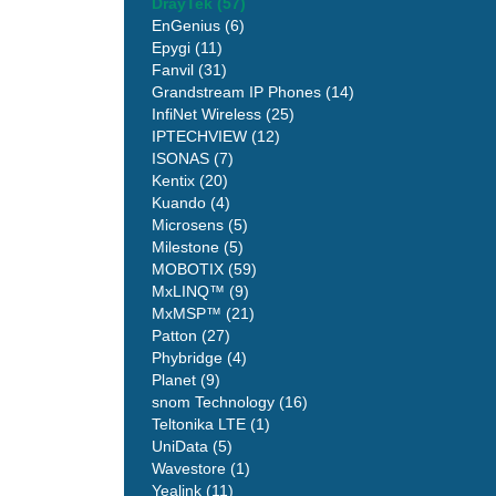
DrayTek (57)
EnGenius (6)
Epygi (11)
Fanvil (31)
Grandstream IP Phones (14)
InfiNet Wireless (25)
IPTECHVIEW (12)
ISONAS (7)
Kentix (20)
Kuando (4)
Microsens (5)
Milestone (5)
MOBOTIX (59)
MxLINQ™ (9)
MxMSP™ (21)
Patton (27)
Phybridge (4)
Planet (9)
snom Technology (16)
Teltonika LTE (1)
UniData (5)
Wavestore (1)
Yealink (11)