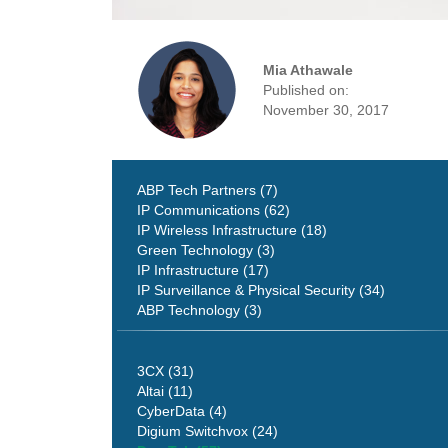
Mia Athawale
Published on:
November 30, 2017
ABP Tech Partners (7)
IP Communications (62)
IP Wireless Infrastructure (18)
Green Technology (3)
IP Infrastructure (17)
IP Surveillance & Physical Security (34)
ABP Technology (3)
3CX (31)
Altai (11)
CyberData (4)
Digium Switchvox (24)