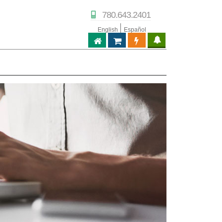
780.643.2401
English
Español
ABPTECH.COM
PARTNER STORE
PARTNER PORTAL
IPTECHVIEW