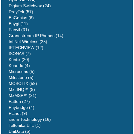
Digium Switchvox (24)
DrayTek (57)
EnGenius (6)
Epygi (11)
Fanvil (31)
Grandstream IP Phones (14)
InfiNet Wireless (25)
IPTECHVIEW (12)
ISONAS (7)
Kentix (20)
Kuando (4)
Microsens (5)
Milestone (5)
MOBOTIX (59)
MxLINQ™ (9)
MxMSP™ (21)
Patton (27)
Phybridge (4)
Planet (9)
snom Technology (16)
Teltonika LTE (1)
UniData (5)