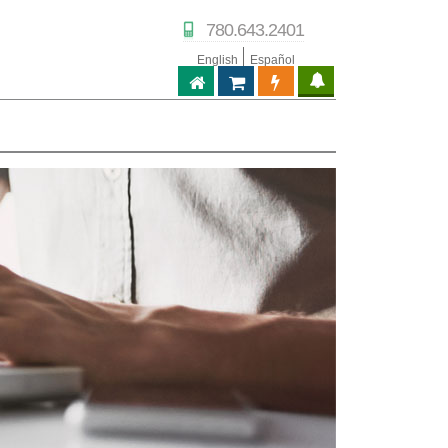
780.643.2401
English
Español
ABPTECH.COM
PARTNER STORE
PARTNER PORTAL
IPTECHVIEW