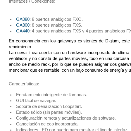
Interfaces / Conexiones:
GA080
: 8 puertos analógicos FXO.
GA800
:
8 puertos analógicos FXS.
GA440
:
4 puertos analógicos FXS y 4 puertos analógicos F
En consonancia con los gateways existentes de Digium, este es
rendimiento. 
La nueva línea cuenta con un hardware incorporado de última g
ventilador y no consta de partes móviles, todo en una carcasa m
ancho de medio rack, por lo que se pueden asignar dos gatewa
mencionar que es rentable, con un bajo consumo de energía y u
Características:
Enrutamiento inteligente de llamadas.
GUI fácil de navegar.
Soporte de señalización Loopstart.
Estado sólido (sin partes móviles).
Configuración remota y actualizaciones de software.
Cancelación de eco incorporada.
Indicadores LED por puerto para mostrar el tipo de interfaz.