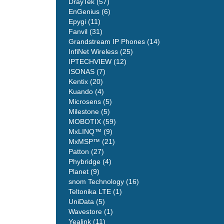
DrayTek (57)
EnGenius (6)
Epygi (11)
Fanvil (31)
Grandstream IP Phones (14)
InfiNet Wireless (25)
IPTECHVIEW (12)
ISONAS (7)
Kentix (20)
Kuando (4)
Microsens (5)
Milestone (5)
MOBOTIX (59)
MxLINQ™ (9)
MxMSP™ (21)
Patton (27)
Phybridge (4)
Planet (9)
snom Technology (16)
Teltonika LTE (1)
UniData (5)
Wavestore (1)
Yealink (11)